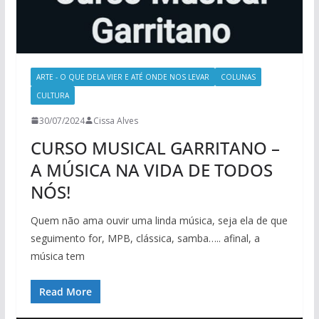
ARTE - O QUE DELA VIER E ATÉ ONDE NOS LEVAR
COLUNAS
CULTURA
30/07/2024
Cissa Alves
CURSO MUSICAL GARRITANO –
A MÚSICA NA VIDA DE TODOS
NÓS!
Quem não ama ouvir uma linda música, seja ela de que
seguimento for, MPB, clássica, samba….. afinal, a
música tem
Read More