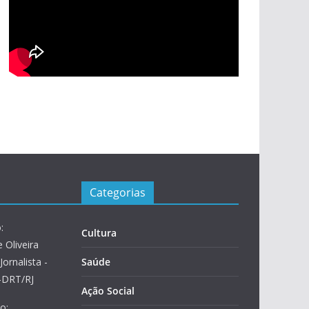
Categorias
:
Cultura
 Oliveira
Jornalista -
Saúde
2-DRT/RJ
Ação Social
o: