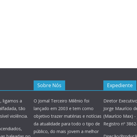
Sobre Nós
Expediente
, ligamos a
O Jornal Terceiro Milênio foi
Diretor Executivo
alfadada, tão
lançado em 2003 e tem como
Jorge Maurício de
ível violência.
objetivo trazer matérias e notícias
(Maurício Max) - 
da atualidade para todo o tipo de
Registro nº 386
incendiados,
público, do mais jovem a melhor
oas baleadas no
Direção/Produçã