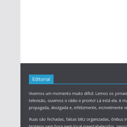
Editorial
Vivemos um momento muito difícil. Lemos os jornais
televisão, ouvimos o rádio e pronto! Lá está ela. A m
propagada, divulgada e, infelizmente, incrivelmente vis
Ruas são fechadas, falsas blitz organizadas, ônibus 
tiroteios sem hora nem local preestabelecidos, pess