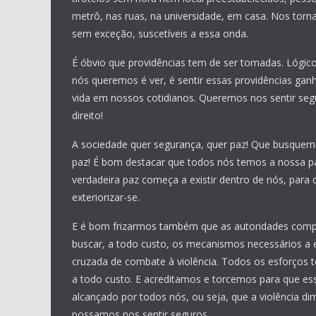
metrô, nas ruas, na universidade, em casa. Nos torn
sem exceção, suscetíveis a essa onda.
É óbvio que providências tem de ser tomadas. Lógic
nós queremos é ver, é sentir essas providências ga
vida em nossos cotidianos. Queremos nos sentir seg
direito!
A sociedade quer segurança, quer paz! Que busquem
paz! É bom destacar que todos nós temos a nossa pa
verdadeira paz começa a existir dentro de nós, para
exteriorizar-se.
E é bom frizarmos também que as autoridades com
buscar, a todo custo, os mecanismos necessários a 
cruzada de combate à violência. Todos os esforços t
a todo custo. E acreditamos e torcemos para que ess
alcançado por todos nós, ou seja, que a violência di
possamos nos sentir seguros.