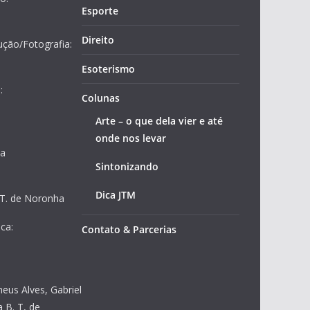
Esporte
Direito
ução/Fotografia:
Esoterismo
:
Colunas
Arte – o que dela vier e até
onde nos levar
ja
Sintonizando
Dica JTM
 T. de Noronha
ca:
Contato & Parcerias
heus Alves, Gabriel
 B. T, de