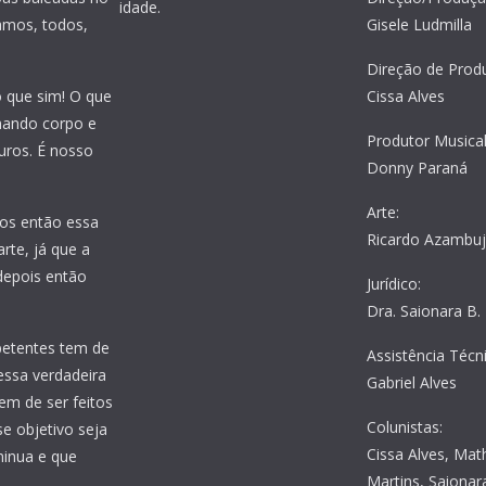
idade.
amos, todos,
Gisele Ludmilla
Direção de Prod
o que sim! O que
Cissa Alves
nhando corpo e
Produtor Musical
uros. É nosso
Donny Paraná
Arte:
os então essa
Ricardo Azambu
rte, já que a
 depois então
Jurídico:
Dra. Saionara B.
petentes tem de
Assistência Técni
essa verdadeira
Gabriel Alves
em de ser feitos
Colunistas:
e objetivo seja
Cissa Alves, Mat
minua e que
Martins, Saionara