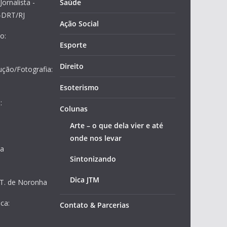
Jornalista -
Saúde
2-DRT/RJ
Ação Social
o:
Esporte
Direito
ução/Fotografia:
Esoterismo
:
Colunas
Arte – o que dela vier e até
onde nos levar
ja
Sintonizando
Dica JTM
 T. de Noronha
ca:
Contato & Parcerias