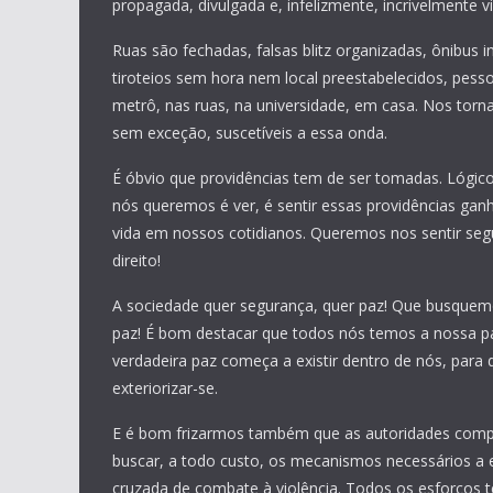
propagada, divulgada e, infelizmente, incrivelmente vis
Ruas são fechadas, falsas blitz organizadas, ônibus 
tiroteios sem hora nem local preestabelecidos, pess
metrô, nas ruas, na universidade, em casa. Nos torn
sem exceção, suscetíveis a essa onda.
É óbvio que providências tem de ser tomadas. Lógic
nós queremos é ver, é sentir essas providências ga
vida em nossos cotidianos. Queremos nos sentir seg
direito!
A sociedade quer segurança, quer paz! Que busquem
paz! É bom destacar que todos nós temos a nossa pa
verdadeira paz começa a existir dentro de nós, para
exteriorizar-se.
E é bom frizarmos também que as autoridades com
buscar, a todo custo, os mecanismos necessários a 
cruzada de combate à violência. Todos os esforços t