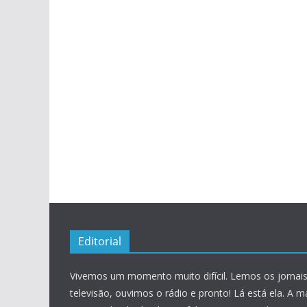
Editorial
Vivemos um momento muito difícil. Lemos os jornais
televisão, ouvimos o rádio e pronto! Lá está ela. A m