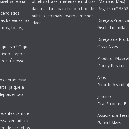
ível violência.
objetivo trazer matérias e notícias
(Maurício Max) - 
da atualidade para todo o tipo de
Registro nº 386
incendiados,
público, do mais jovem a melhor
oas baleadas no
Direção/Produçã
idade.
amos, todos,
Gisele Ludmilla
Direção de Prod
o que sim! O que
Cissa Alves
nhando corpo e
Produtor Musical
uros. É nosso
Donny Paraná
Arte:
os então essa
Ricardo Azambu
rte, já que a
 depois então
Jurídico:
Dra. Saionara B.
petentes tem de
Assistência Técni
essa verdadeira
Gabriel Alves
em de ser feitos