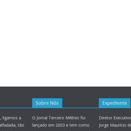
Sobre Nós
Expediente
, ligamos a
O Jornal Terceiro Milênio foi
Diretor Executivo
alfadada, tão
lançado em 2003 e tem como
Jorge Maurício de