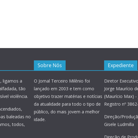
Sobre Nós
Expediente
, ligamos a
O Jornal Terceiro Milênio foi
Diretor Executivo
alfadada, tão
lançado em 2003 e tem como
Jorge Maurício de
ível violência.
objetivo trazer matérias e notícias
(Maurício Max) - 
da atualidade para todo o tipo de
Registro nº 386
incendiados,
público, do mais jovem a melhor
oas baleadas no
Direção/Produçã
idade.
amos, todos,
Gisele Ludmilla
Direção de Prod