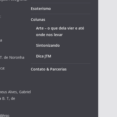
Esoterismo
:
Colunas
Arte – o que dela vier e até
onde nos levar
ja
Sintonizando
Dica JTM
 T. de Noronha
ca:
Contato & Parcerias
heus Alves, Gabriel
 B. T, de
ilênio