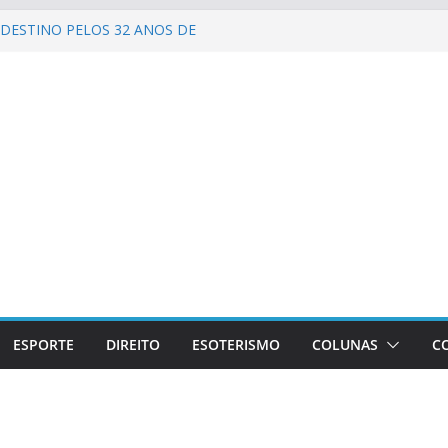
DESTINO PELOS 32 ANOS DE
IMENTO
ELEBRA 90 ANOS DE
AO CARNAVAL CARIOCA
CIDA!
GADO DIUNÍSIO.
 LAPA!
ESPORTE
DIREITO
ESOTERISMO
COLUNAS
C