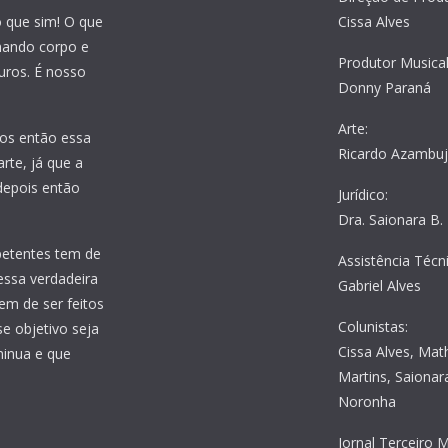
o que sim! O que
Cissa Alves
nhando corpo e
Produtor Musical
uros. É nosso
Donny Paraná
Arte:
os então essa
Ricardo Azambu
rte, já que a
 depois então
Jurídico:
Dra. Saionara B.
petentes tem de
Assistência Técni
essa verdadeira
Gabriel Alves
em de ser feitos
Colunistas:
e objetivo seja
Cissa Alves, Mat
minua e que
Martins, Saionara
Noronha
Jornal Terceiro M