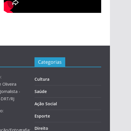
Categorias
:
Cultura
 Oliveira
Jornalista -
Saúde
2-DRT/RJ
Ação Social
o:
Esporte
Direito
ução/Fotografia: