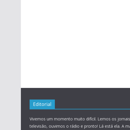
Editorial
Vivemos um momento muito difícil. Lemos os jornais
televisão, ouvimos o rádio e pronto! Lá está ela. A m