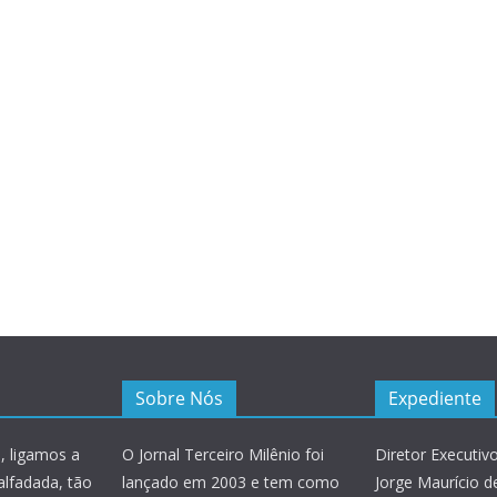
Sobre Nós
Expediente
, ligamos a
O Jornal Terceiro Milênio foi
Diretor Executivo
alfadada, tão
lançado em 2003 e tem como
Jorge Maurício de