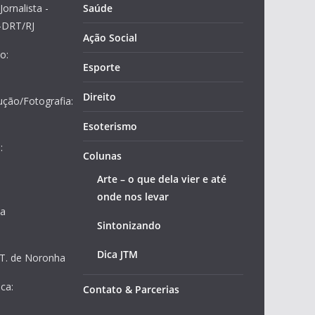
Jornalista -
Saúde
2-DRT/RJ
Ação Social
o:
Esporte
Direito
ução/Fotografia:
Esoterismo
:
Colunas
Arte – o que dela vier e até
onde nos levar
ja
Sintonizando
Dica JTM
 T. de Noronha
ca:
Contato & Parcerias