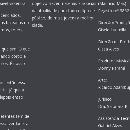
ível violência.
objetivo trazer matérias e notícias
(Maurício Max) - 
da atualidade para todo o tipo de
Registro nº 386
incendiados,
público, do mais jovem a melhor
oas baleadas no
Direção/Produçã
idade.
amos, todos,
Gisele Ludmilla
Direção de Prod
o que sim! O que
Cissa Alves
nhando corpo e
Produtor Musical
uros. É nosso
Donny Paraná
Arte:
os então essa
Ricardo Azambu
rte, já que a
 depois então
Jurídico:
Dra. Saionara B.
petentes tem de
Assistência Técni
essa verdadeira
Gabriel Alves