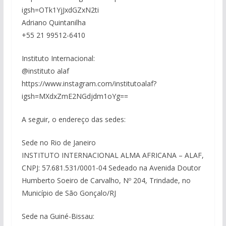
igsh=OTk1YjJxdGZxN2ti
Adriano Quintanilha
+55 21 99512-6410
Instituto Internacional:
@instituto alaf
https://www.instagram.com/institutoalaf?
igsh=MXdxZmE2NGdjdm1oYg==
A seguir, o endereço das sedes:
Sede no Rio de Janeiro
INSTITUTO INTERNACIONAL ALMA AFRICANA – ALAF,
CNPJ: 57.681.531/0001-04 Sedeado na Avenida Doutor
Humberto Soeiro de Carvalho, Nº 204, Trindade, no
Município de São Gonçalo/RJ
Sede na Guiné-Bissau: