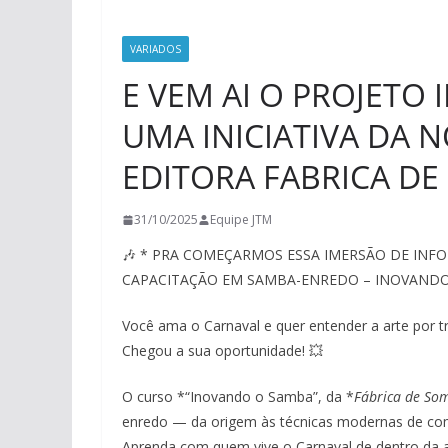
VARIADOS
E VEM AI O PROJETO
UMA INICIATIVA DA 
EDITORA FABRICA DE
31/10/2025
Equipe JTM
🎶 * PRA COMEÇARMOS ESSA IMERSÃO DE INF
CAPACITAÇÃO EM SAMBA-ENREDO – INOVANDO
Você ama o Carnaval e quer entender a arte por
Chegou a sua oportunidade! 💥
O curso *“Inovando o Samba”, da *
Fábrica de So
enredo — da origem às técnicas modernas de com
Aprenda com quem vive o Carnaval de dentro da a