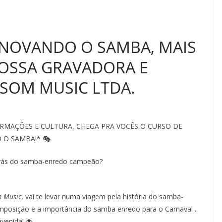
 INOVANDO O SAMBA, MAIS
NOSSA GRAVADORA E
 SOM MUSIC LTDA.
ORMAÇÕES E CULTURA, CHEGA PRA VOCÊS O CURSO DE
 O SAMBA!* 🎭
 trás do samba-enredo campeão?
m Music
, vai te levar numa viagem pela história do samba-
posição e a importância do samba enredo para o Carnaval .
venida! 🌟