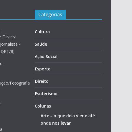
Categorias
:
Cultura
 Oliveira
Jornalista -
Saúde
2-DRT/RJ
Ação Social
o:
Esporte
Direito
ução/Fotografia:
Esoterismo
:
Colunas
Arte – o que dela vier e até
onde nos levar
ja