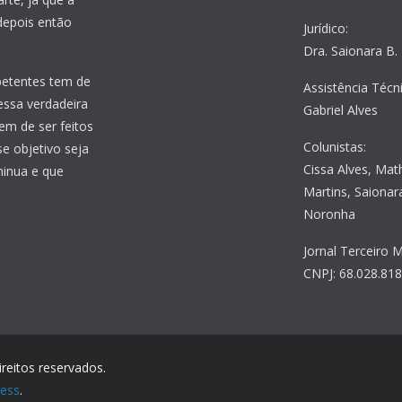
 depois então
Jurídico:
Dra. Saionara B.
petentes tem de
Assistência Técni
essa verdadeira
Gabriel Alves
em de ser feitos
Colunistas:
e objetivo seja
Cissa Alves, Mat
minua e que
Martins, Saionara
Noronha
Jornal Terceiro M
CNPJ: 68.028.81
ireitos reservados.
ess
.