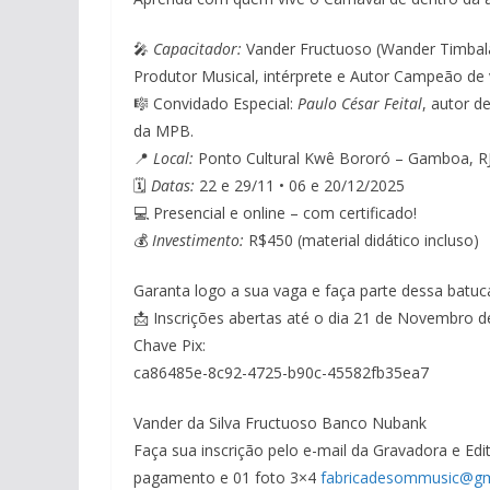
🎤
Capacitador:
Vander Fructuoso (Wander Timbala
Produtor Musical, intérprete e Autor Campeão de 
🎼 Convidado Especial:
Paulo César Feital
, autor 
da MPB.
📍
Local:
Ponto Cultural Kwê Bororó – Gamboa, R
🗓
Datas:
22 e 29/11 • 06 e 20/12/2025
💻 Presencial e online – com certificado!
💰
Investimento:
R$450 (material didático incluso)
Garanta logo a sua vaga e faça parte dessa batu
📩 Inscrições abertas até o dia 21 de Novembro 
Chave Pix:
ca86485e-8c92-4725-b90c-45582fb35ea7
Vander da Silva Fructuoso Banco Nubank
Faça sua inscrição pelo e-mail da Gravadora e E
pagamento e 01 foto 3×4
fabricadesommusic@gm