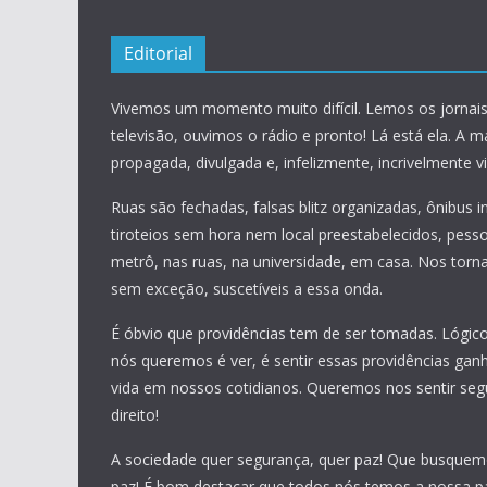
Editorial
Vivemos um momento muito difícil. Lemos os jornais
televisão, ouvimos o rádio e pronto! Lá está ela. A m
propagada, divulgada e, infelizmente, incrivelmente vis
Ruas são fechadas, falsas blitz organizadas, ônibus 
tiroteios sem hora nem local preestabelecidos, pess
metrô, nas ruas, na universidade, em casa. Nos torn
sem exceção, suscetíveis a essa onda.
É óbvio que providências tem de ser tomadas. Lógic
nós queremos é ver, é sentir essas providências ga
vida em nossos cotidianos. Queremos nos sentir seg
direito!
A sociedade quer segurança, quer paz! Que busquem
paz! É bom destacar que todos nós temos a nossa pa