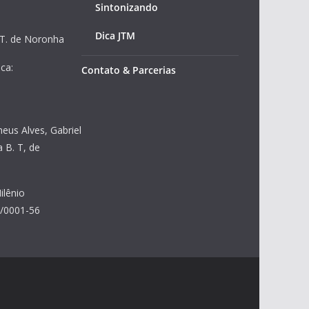
Sintonizando
Dica JTM
 T. de Noronha
ca:
Contato & Parcerias
heus Alves, Gabriel
 B. T, de
ilênio
8/0001-56