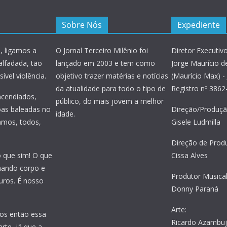
Sobre Nós
Expediente
, ligamos a
O Jornal Terceiro Milênio foi
Diretor Executivo
alfadada, tão
lançado em 2003 e tem como
Jorge Maurício de
ível violência.
objetivo trazer matérias e notícias
(Maurício Max) - 
da atualidade para todo o tipo de
Registro nº 386
incendiados,
público, do mais jovem a melhor
oas baleadas no
Direção/Produçã
idade.
amos, todos,
Gisele Ludmilla
Direção de Prod
o que sim! O que
Cissa Alves
nhando corpo e
Produtor Musical
uros. É nosso
Donny Paraná
Arte:
os então essa
Ricardo Azambu
rte, já que a