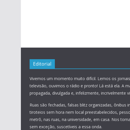
Editorial
Vivemos um momento muito difícil. Lemos os jornais
televisão, ouvimos o rádio e pronto! Lá está ela. A m
propagada, divulgada e, infelizmente, incrivelmente vis
Ruas são fechadas, falsas blitz organizadas, ônibus 
tiroteios sem hora nem local preestabelecidos, pess
metrô, nas ruas, na universidade, em casa. Nos torn
sem exceção, suscetíveis a essa onda.