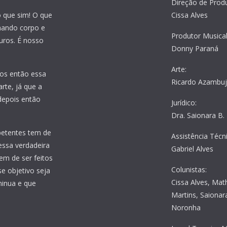
Direção de Prod
o que sim! O que
Cissa Alves
nhando corpo e
Produtor Musical
uros. É nosso
Donny Paraná
Arte:
os então essa
Ricardo Azambu
rte, já que a
 depois então
Jurídico:
Dra. Saionara B.
petentes tem de
Assistência Técni
essa verdadeira
Gabriel Alves
em de ser feitos
Colunistas:
e objetivo seja
Cissa Alves, Mat
minua e que
Martins, Saionara
Noronha