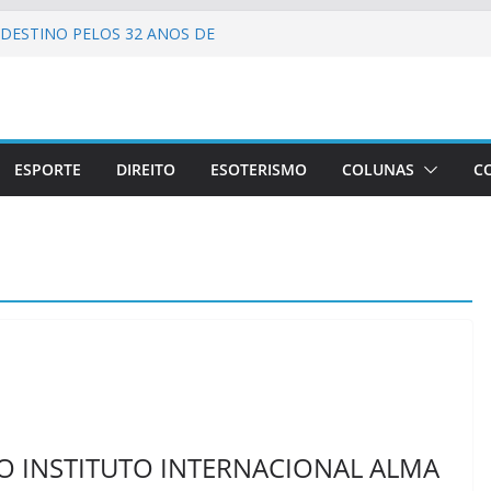
DESTINO PELOS 32 ANOS DE
IMENTO
ELEBRA 90 ANOS DE
AO CARNAVAL CARIOCA
CIDA!
GADO DIUNÍSIO.
 LAPA!
ESPORTE
DIREITO
ESOTERISMO
COLUNAS
C
 O INSTITUTO INTERNACIONAL ALMA