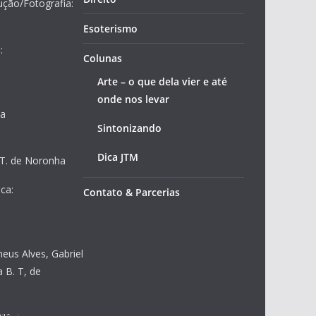
ução/Fotografia:
Esoterismo
:
Colunas
Arte – o que dela vier e até
onde nos levar
ja
Sintonizando
Dica JTM
 T. de Noronha
ca:
Contato & Parcerias
heus Alves, Gabriel
 B. T, de