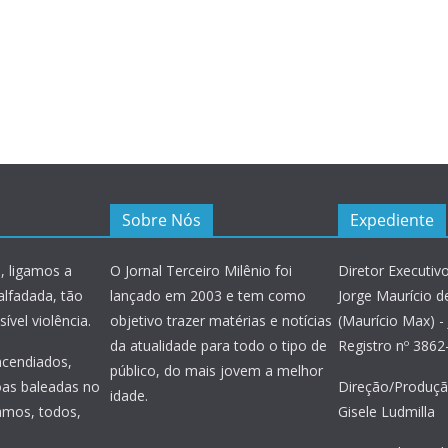
Sobre Nós
Expediente
, ligamos a
O Jornal Terceiro Milênio foi
Diretor Executivo
alfadada, tão
lançado em 2003 e tem como
Jorge Maurício de
ível violência.
objetivo trazer matérias e notícias
(Maurício Max) - 
da atualidade para todo o tipo de
Registro nº 386
incendiados,
público, do mais jovem a melhor
oas baleadas no
Direção/Produçã
idade.
amos, todos,
Gisele Ludmilla