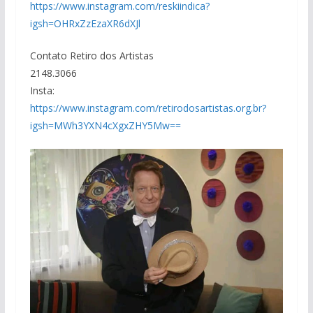
https://www.instagram.com/reskiindica?
igsh=OHRxZzEzaXR6dXJl
Contato Retiro dos Artistas
2148.3066
Insta:
https://www.instagram.com/retirodosartistas.org.br?
igsh=MWh3YXN4cXgxZHY5Mw==