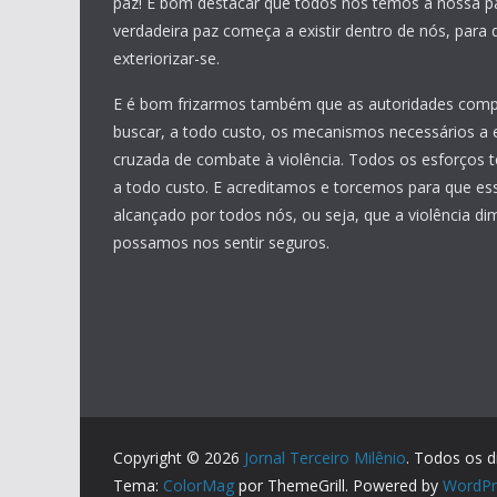
paz! É bom destacar que todos nós temos a nossa pa
verdadeira paz começa a existir dentro de nós, para
exteriorizar-se.
E é bom frizarmos também que as autoridades com
buscar, a todo custo, os mecanismos necessários a 
cruzada de combate à violência. Todos os esforços t
a todo custo. E acreditamos e torcemos para que ess
alcançado por todos nós, ou seja, que a violência di
possamos nos sentir seguros.
Copyright © 2026
Jornal Terceiro Milênio
. Todos os d
Tema:
ColorMag
por ThemeGrill. Powered by
WordPr