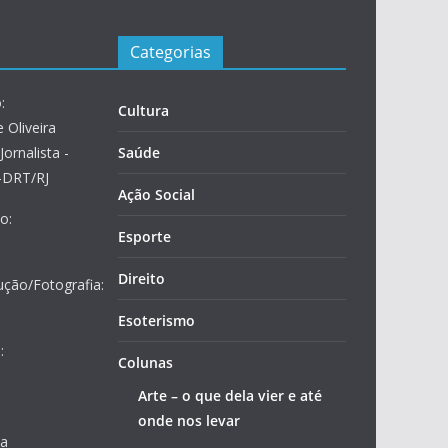
Categorias
:
Cultura
 Oliveira
Jornalista -
Saúde
2-DRT/RJ
Ação Social
o:
Esporte
Direito
ução/Fotografia:
Esoterismo
:
Colunas
Arte – o que dela vier e até
onde nos levar
ja