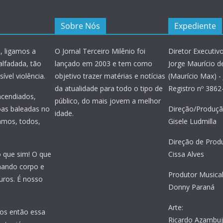
Sobre Nós
Expediente
, ligamos a
O Jornal Terceiro Milênio foi
Diretor Executivo
alfadada, tão
lançado em 2003 e tem como
Jorge Maurício de
ível violência.
objetivo trazer matérias e notícias
(Maurício Max) - 
da atualidade para todo o tipo de
Registro nº 386
incendiados,
público, do mais jovem a melhor
oas baleadas no
Direção/Produçã
idade.
amos, todos,
Gisele Ludmilla
Direção de Prod
o que sim! O que
Cissa Alves
nhando corpo e
Produtor Musical
uros. É nosso
Donny Paraná
Arte:
os então essa
Ricardo Azambu