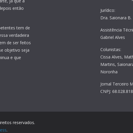
rte, já que a
 depois então
Jurídico:
Dra. Saionara B.
petentes tem de
Assistência Técni
essa verdadeira
Gabriel Alves
em de ser feitos
Colunistas:
e objetivo seja
Cissa Alves, Mat
minua e que
Martins, Saionara
Noronha
Jornal Terceiro M
CNPJ: 68.028.81
ireitos reservados.
ess
.