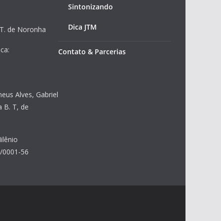
Sintonizando
Dica JTM
 T. de Noronha
ca:
Contato & Parcerias
heus Alves, Gabriel
 B. T, de
ilênio
8/0001-56