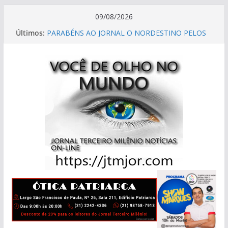
09/08/2026
Últimos:
PARABÉNS AO JORNAL O NORDESTINO PELOS
32 ANOS DE PURA CULTURA E
ENTRETENIMENTO
MESTRE MANOEL DIUNÍSIO, CELEBRA 90 ANOS
DE HISTÓRIA, FÉ,E DEDICAÇÃO AO CARNAVAL
CARIOCA
HOMENAGEM MAIS QUE MERECIDA!
LANÇAMENTO DO LIVRO DELEGADO DIUNÍSIO.
E VIVA O BLOCO BOÊMIOS DA LAPA!