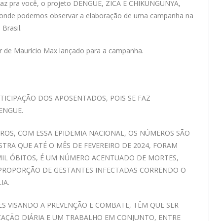
, traz pra você, o projeto DENGUE, ZICA E CHIKUNGUNYA,
, onde podemos observar a elaboração de uma campanha na
Brasil.
or de Maurício Max lançado para a campanha.
TICIPAÇÃO DOS APOSENTADOS, POIS SE FAZ
ENGUE.
ROS, COM ESSA EPIDEMIA NACIONAL, OS NÚMEROS SÃO
TRA QUE ATÉ O MÊS DE FEVEREIRO DE 2024, FORAM
 MIL ÓBITOS, É UM NÚMERO ACENTUADO DE MORTES,
DA PROPORÇÃO DE GESTANTES INFECTADAS CORRENDO O
IA.
ES VISANDO A PREVENÇÃO E COMBATE, TÊM QUE SER
IZAÇÃO DIÁRIA E UM TRABALHO EM CONJUNTO, ENTRE